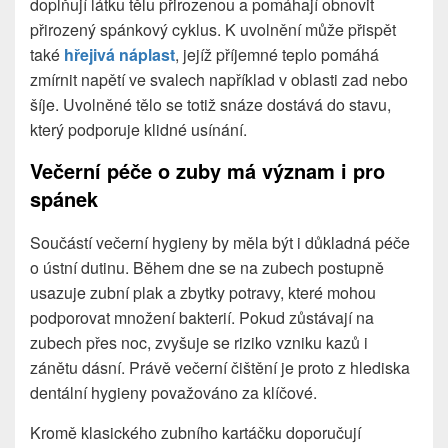
doplňují látku tělu přirozenou a pomáhají obnovit
přirozený spánkový cyklus. K uvolnění může přispět
také
hřejivá náplast
, jejíž příjemné teplo pomáhá
zmírnit napětí ve svalech například v oblasti zad nebo
šíje. Uvolněné tělo se totiž snáze dostává do stavu,
který podporuje klidné usínání.
Večerní péče o zuby má význam i pro
spánek
Součástí večerní hygieny by měla být i důkladná péče
o ústní dutinu. Během dne se na zubech postupně
usazuje zubní plak a zbytky potravy, které mohou
podporovat množení bakterií. Pokud zůstávají na
zubech přes noc, zvyšuje se riziko vzniku kazů i
zánětu dásní. Právě večerní čištění je proto z hlediska
dentální hygieny považováno za klíčové.
Kromě klasického zubního kartáčku doporučují