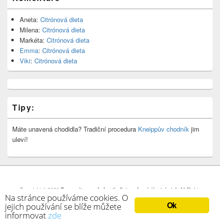
Aneta
:
Citrónová dieta
Milena
:
Citrónová dieta
Markéta
:
Citrónová dieta
Emma
:
Citrónová dieta
Viki
:
Citrónová dieta
Tipy:
Máte unavená chodidla? Tradiční procedura
Kneippův chodník
jim
uleví!
Copyright © 2026
Farmacity.cz – hubnutí, diety, zdravý životní styl
. All Rights
Na stránce používáme cookies. O
Reserved.
Ok
jejich používání se blíže můžete
Theme: Catch Box by
Catch Themes
informovat
zde