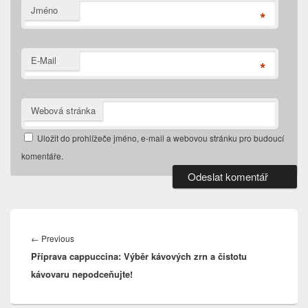
Jméno
*
E-Mail
*
Webová stránka
Uložit do prohlížeče jméno, e-mail a webovou stránku pro budoucí
komentáře.
Navigace
pro
Previous
←
Previous
příspěvek
Příprava cappuccina: Výběr kávových zrn a čistotu
post:
kávovaru nepodceňujte!