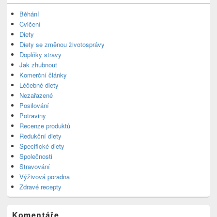
Běhání
Cvičení
Diety
Diety se změnou životosprávy
Doplňky stravy
Jak zhubnout
Komerční články
Léčebné diety
Nezařazené
Posilování
Potraviny
Recenze produktů
Redukční diety
Specifické diety
Společnosti
Stravování
Výživová poradna
Zdravé recepty
Komentáře