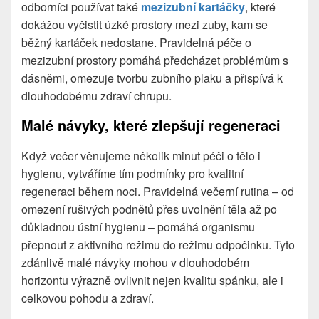
odborníci používat také
mezizubní kartáčky
, které
dokážou vyčistit úzké prostory mezi zuby, kam se
běžný kartáček nedostane. Pravidelná péče o
mezizubní prostory pomáhá předcházet problémům s
dásněmi, omezuje tvorbu zubního plaku a přispívá k
dlouhodobému zdraví chrupu.
Malé návyky, které zlepšují regeneraci
Když večer věnujeme několik minut péči o tělo i
hygienu, vytváříme tím podmínky pro kvalitní
regeneraci během noci. Pravidelná večerní rutina – od
omezení rušivých podnětů přes uvolnění těla až po
důkladnou ústní hygienu – pomáhá organismu
přepnout z aktivního režimu do režimu odpočinku. Tyto
zdánlivě malé návyky mohou v dlouhodobém
horizontu výrazně ovlivnit nejen kvalitu spánku, ale i
celkovou pohodu a zdraví.