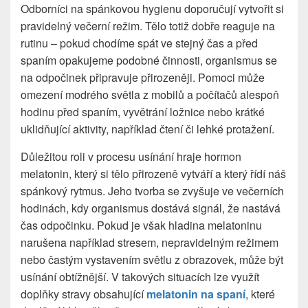
Odborníci na spánkovou hygienu doporučují vytvořit si
pravidelný večerní režim. Tělo totiž dobře reaguje na
rutinu – pokud chodíme spát ve stejný čas a před
spaním opakujeme podobné činnosti, organismus se
na odpočinek připravuje přirozeněji. Pomoci může
omezení modrého světla z mobilů a počítačů alespoň
hodinu před spaním, vyvětrání ložnice nebo krátké
uklidňující aktivity, například čtení či lehké protažení.
Důležitou roli v procesu usínání hraje hormon
melatonin, který si tělo přirozeně vytváří a který řídí náš
spánkový rytmus. Jeho tvorba se zvyšuje ve večerních
hodinách, kdy organismus dostává signál, že nastává
čas odpočinku. Pokud je však hladina melatoninu
narušena například stresem, nepravidelným režimem
nebo častým vystavením světlu z obrazovek, může být
usínání obtížnější. V takových situacích lze využít
doplňky stravy obsahující
melatonin na spaní
, které