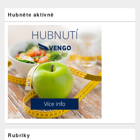
Primary
Hubněte aktivně
Sidebar
Widget
Area
Rubriky