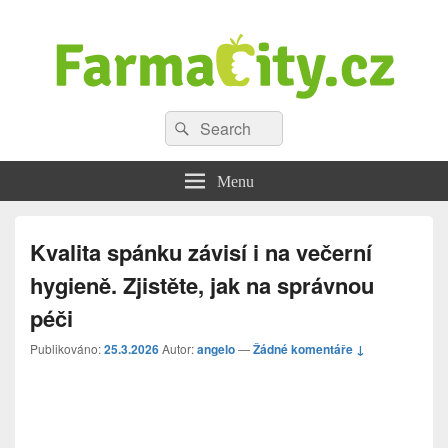
Farmacity.cz – hubnutí, diety,
Search
Rady, tipy a informace o zdravém životním stylu
Search
for:
zdravý životní styl
Menu
Kvalita spánku závisí i na večerní
hygieně. Zjistěte, jak na správnou
péči
Publikováno:
25.3.2026
Autor:
angelo
—
Žádné komentáře ↓