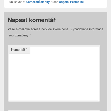
Publikováno:
Komerční články
Autor:
angelo
.
Permalink
Napsat komentář
Vaše e-mailová adresa nebude zveřejněna.
Vyžadované informace
jsou označeny
*
Komentář
*